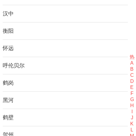
汉中
衡阳
怀远
热
A
呼伦贝尔
B
C
D
鹤岗
E
F
G
黑河
H
I
鹤壁
J
K
L
贺州
M