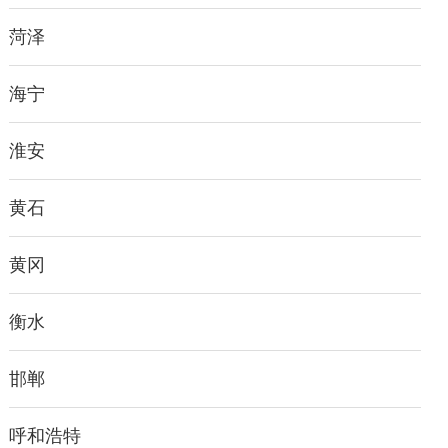
菏泽
海宁
淮安
黄石
黄冈
衡水
邯郸
呼和浩特