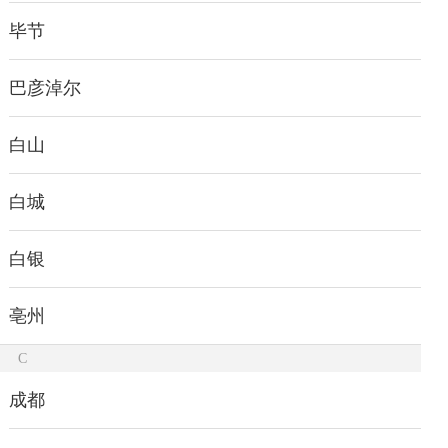
毕节
巴彦淖尔
白山
白城
白银
亳州
C
成都