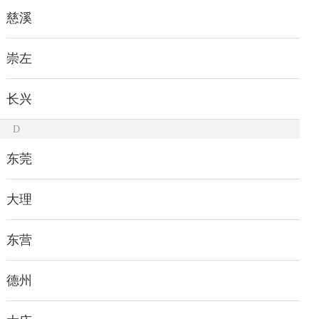
慈溪
崇左
长兴
D
东莞
大理
东营
德州