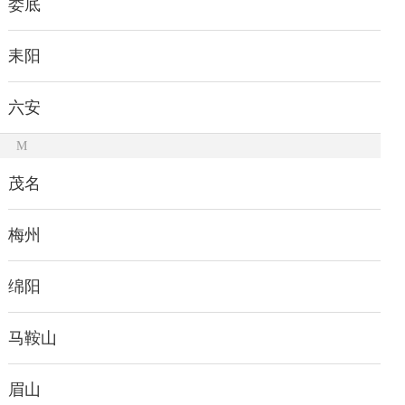
娄底
耒阳
六安
M
茂名
梅州
绵阳
马鞍山
眉山