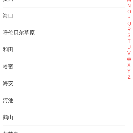
N
O
海口
P
Q
R
呼伦贝尔草原
S
T
U
和田
V
W
X
哈密
Y
Z
海安
河池
鹤山