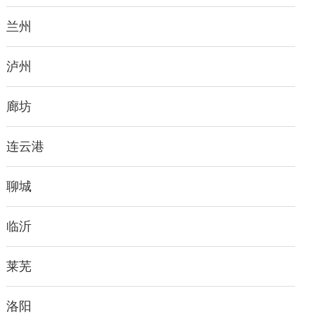
兰州
泸州
廊坊
连云港
聊城
临沂
莱芜
洛阳