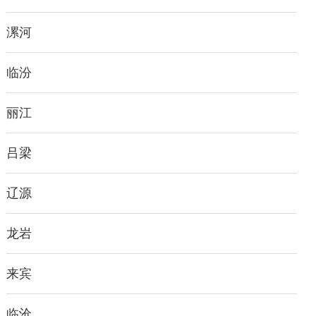
漯河
临汾
丽江
吕梁
辽源
龙岩
来宾
临沧