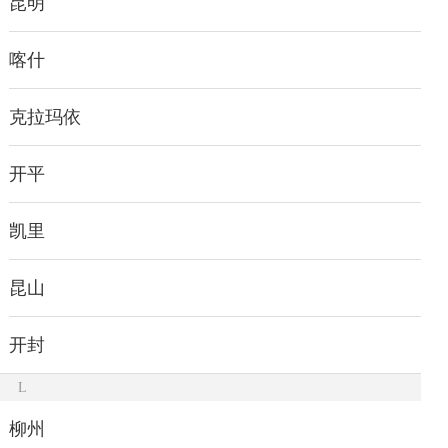
昆明
喀什
克拉玛依
开平
凯里
昆山
开封
L
柳州