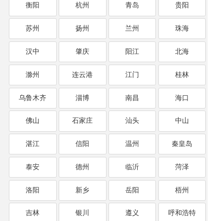
衡阳
杭州
青岛
贵阳
苏州
扬州
兰州
珠海
汉中
肇庆
阳江
北海
滁州
连云港
江门
桂林
乌鲁木齐
淄博
南昌
海口
佛山
石家庄
汕头
中山
湛江
信阳
温州
秦皇岛
泰安
德州
临沂
菏泽
洛阳
新乡
岳阳
梧州
吉林
银川
遵义
呼和浩特