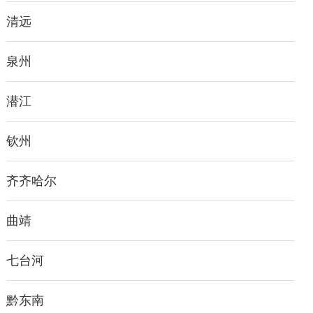
清远
泉州
潜江
钦州
齐齐哈尔
曲靖
七台河
黔东南