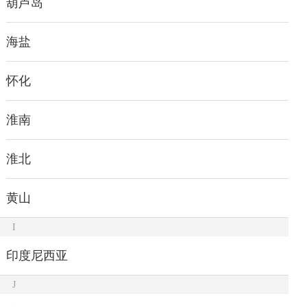
葫芦岛
海盐
怀化
淮南
淮北
黄山
I
印度尼西亚
J