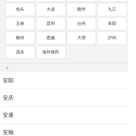
包头
大连
赣州
九江
玉林
昆明
台州
阜阳
柳州
恩施
大理
泸州
茂名
海外移民
A
安阳
安庆
安康
安顺