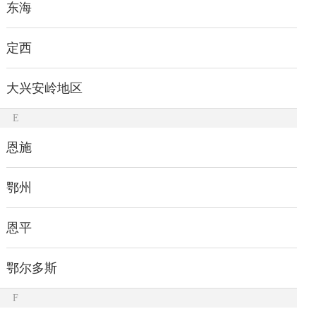
东海
定西
大兴安岭地区
E
恩施
鄂州
恩平
鄂尔多斯
F