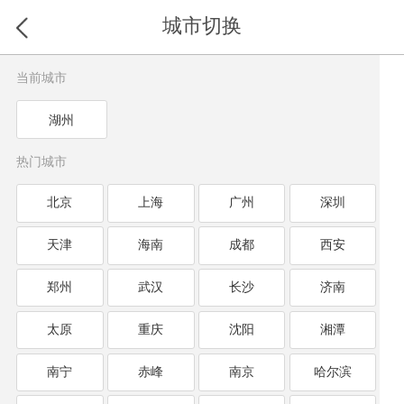
城市切换
当前城市
湖州
热门城市
北京
上海
广州
深圳
天津
海南
成都
西安
郑州
武汉
长沙
济南
太原
重庆
沈阳
湘潭
南宁
赤峰
南京
哈尔滨