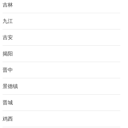
吉林
九江
吉安
揭阳
晋中
景德镇
晋城
鸡西