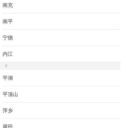
南充
南平
宁德
内江
P
平湖
平顶山
萍乡
莆田