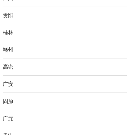
贵阳
桂林
赣州
高密
广安
固原
广元