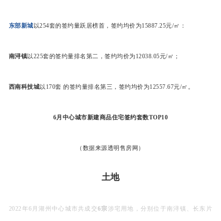
东部新城
以254套的签约量跃居榜首，签约均价为15887.25元/㎡：
南浔镇
以225套的签约量排名第二，签约均价为12038.05元/㎡；
西南科技城
以170套 的签约量排名第三，签约均价为12557.67元/㎡。
6月中心城市
新建商品住宅
签
约
套数TOP10
（数据来源透明售房网）
土地
2022年6月湖州中心城市共成交
6宗
涉宅用地，分别位于南浔镇、长东片