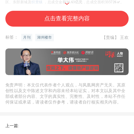
区、东部新城及
织里镇
，总成交金额
36.63亿元
，总成交面积
335726㎡
。
点击查看完整内容
预售证
标签：
【责编】 王欢
月刊
湖州楼市
2022年6月湖州有3个新房住宅项目共领出
3张
预售证，共计
678套
可售住宅
房源。
（具体信息以政府网站及售楼处为准）
要闻
免责声明：本文仅代表作者个人观点，与凤凰网房产无关。其原
创性以及文中陈述文字和内容未经本站证实，对本文以及其中全
部或者部分内容、文字的真实性、完整性、及时性，本站不作任
何保证或承诺，请读者仅作参考，请读者自行核实相关内容。
“太湖龙之梦旅游高速”正式立项
近日，省发改委受理了杭宁高速公路湖州市区联络线（又称“太湖龙之梦旅
上一篇:
游高速”）项目建议书，该项目正式立项。