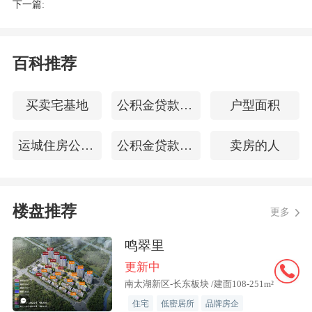
下一篇:
杭宁高速公路湖州市区联络线项目全线位于湖州市
南太湖新区
，起自仁皇山
百科推荐
街道褚家斟村附近，终于龙溪街道鲍家浜村附近，接入杭宁高速。
买卖宅基地
公积金贷款手续费
户型面积
路线全长约14.23公里，估算总投资约61.3亿元，建设工期48个月。
运城住房公积金查询
公积金贷款程序
卖房的人
湖州市2022土地征收成片开发方案
湖州市自然市自然资源和规划局发布——湖州市2022年土地征收成片开发
楼盘推荐
更多
方案。
鸣翠里
根据文件要求，本次成片开发方案编制范围主要为湖州市中心城区近1年重
更新中
点开发区域，共34个片区、486.9595公顷。
南太湖新区-长东板块 /建面108-251m²
住宅
低密居所
品牌房企