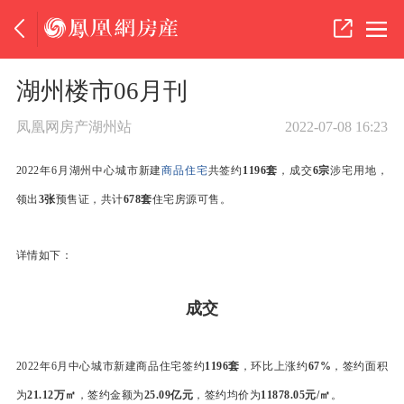
湖州楼市06月刊
凤凰网房产湖州站
2022-07-08 16:23
2022年6月湖州中心城市新建
商品住宅
共签约
1196套
，成交
6宗
涉宅用地，
领出
3张
预售证，共计
678套
住宅房源可售。
详情如下：
成交
2022年6月中心城市新建商品住宅签约
1196套
，环比上涨约
67%
，签约面积
为
21.12万㎡
，签约金额为
25.09亿元
，签约均价为
11878.05元/㎡
。