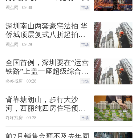
仁皇仁南单元地块调整
观点网
09:30
市场
6月8日，湖州市自然资源和规划局发布湖州市仁南单元控规RHS-01-03-02C
深圳南山两套豪宅法拍 华
等地块局部调整方案批后公告。原RHS-01-03-02D地块（住宅兼容商业）中
侨城顶层复式八折起拍深
的商业部分被分割出来，成为RHS-01-03-02C地块，用地性质改为商务用
圳湾住宅1334.98万起
观点网
09:29
市场
地。
全国首例，深圳要在“运营
分割出RHS-01-03-02C地块后，原RHS-01-03-02D地块剩余部分（调整前为
铁路”上盖一座超级综合
体！
住宅用地）又进行了扩充，合并老海关地块（调整前为住宅用地）和原日报
咚咚找房
09:28
市场
社地块（调整前为行政管理用地），成为新的RHS-01-03-02D地块，用地性
背靠塘朗山，步行大沙
质改为商业用地。
河，西丽纯四房住宅预备
上新
咚咚找房
09:28
潮音新村项目协议生效
市场
前7月销售金额不及去年同
6月8日，湖州市住房和城乡建设局发布《潮音新村项目协议生效公告》。