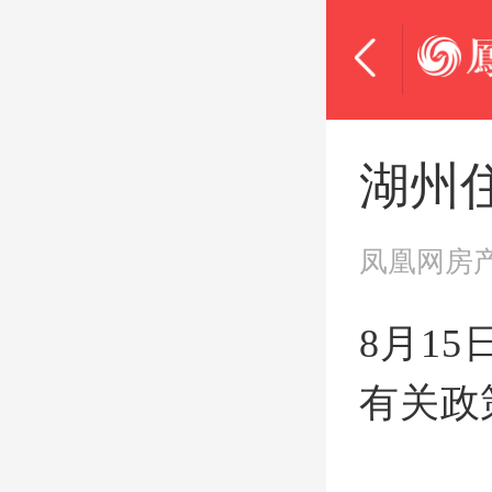
湖州
凤凰网房
8月1
有关政