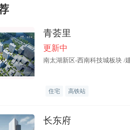
住房公积金账户上缴存余
荐
额的6倍。
青荟里
更新中
南太湖新区-西南科技城板块 /建面6
月提取冲还商贷。
在按年
住宅
高铁站
基础上，增加按月提取冲
长东府