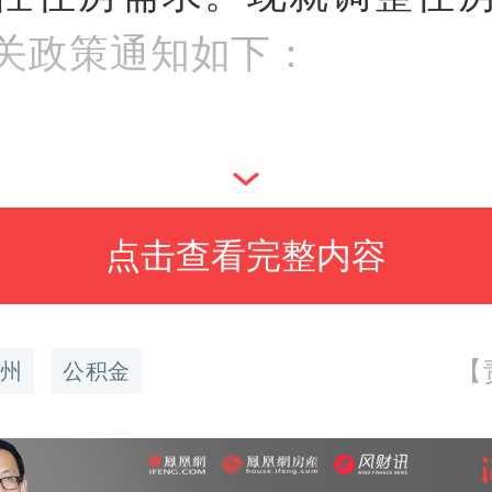
关政策通知如下：
点击查看完整内容
笔
住房公积金贷款额度
及
缴存职工家庭单笔住房公
【
州
公积金
度调整至70万元，累计贷
0万元。