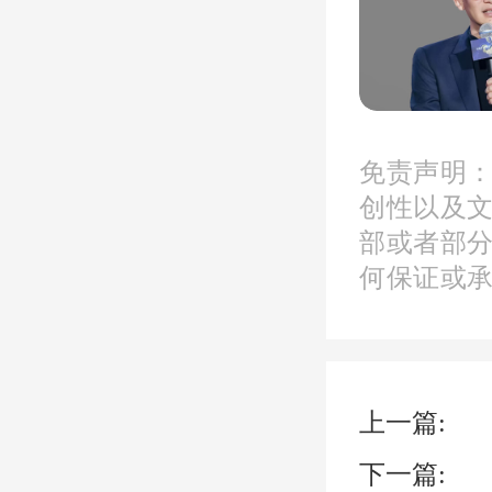
02
免责声明
取消住
创性以及
部或者部
取消再
何保证或
公积金
求。前
上一篇:
次申请
下一篇: