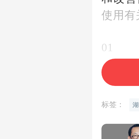
使用有
01
调整单
额度。
标签：
湖
贷款额
整至10