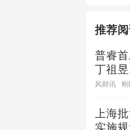
本意见
由湖州
推荐阅
普睿首
丁祖昱
阶段
风财讯
刚
上海批
实施规划