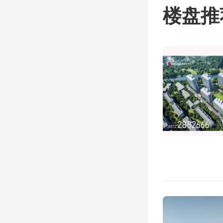
系亲属
楼盘推
月缴存
04
推出按
商贷的
式。