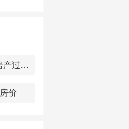
买首套自
住住房及
二手房产过户流程
取本人及
尚不足
房价
子女）的
提取后直