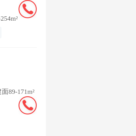
54m²
服务费提
积每平方
9-171m²