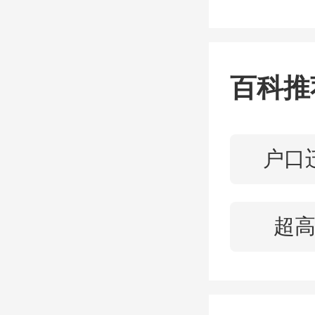
03
百科推
推出直
住住房
户口
老旧小
配偶
超
的，可
住房公