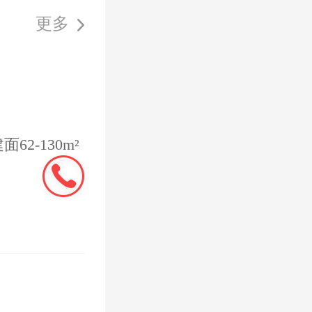
额不少于
更多
2-130m²
提取冲还
还商贷方