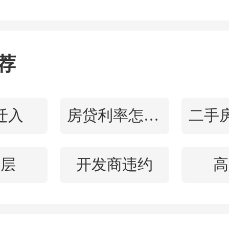
荐
系亲属提取互助政策。
购
或者建造、翻建、大修自
迁入
房贷利率怎么算
区加装电梯所需资金，提
住房公积金账户中缴存余额
高层
开发商违约
高
以提取直系亲属（父母、
积金账户中的缴存余额，