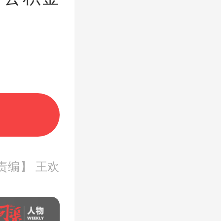
累计贷款
积金最高
责编】 王欢
款额度调