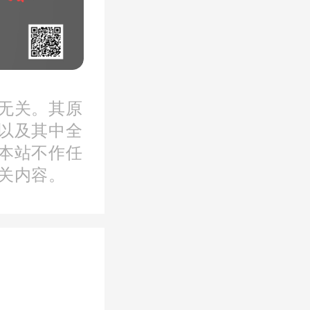
无关。其原
隔要求。
以及其中全
本站不作任
前次住房
关内容。
间间隔要
，即可再