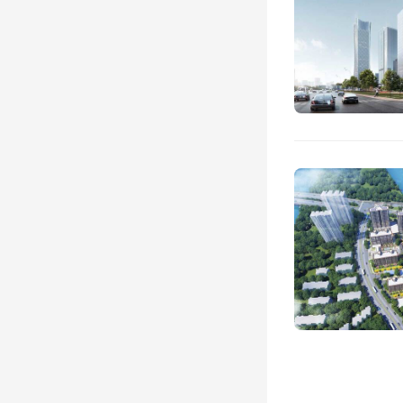
05
调整物
取标准
米2元