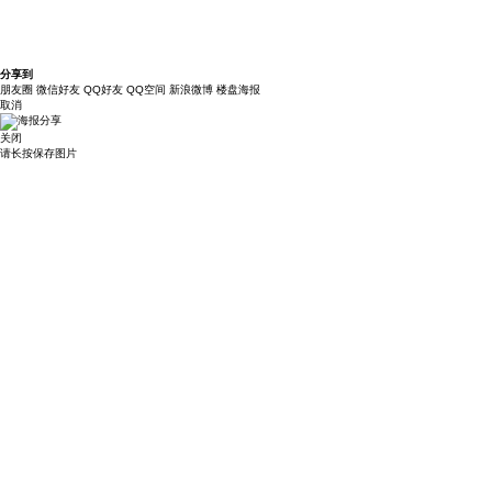
分享到
朋友圈
微信好友
QQ好友
QQ空间
新浪微博
楼盘海报
取消
关闭
请长按保存图片