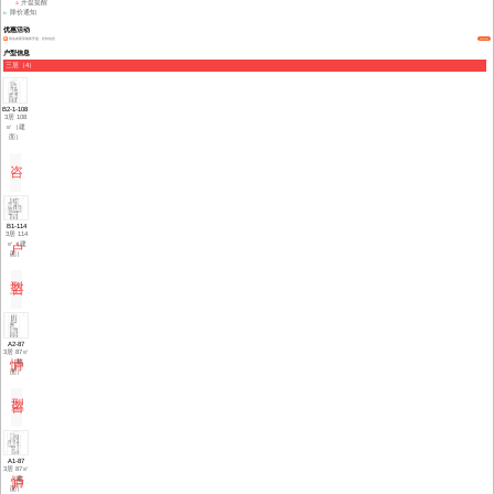
开盘提醒
降价通知
优惠活动
报名参团享最新开盘、折扣信息
我要团购
户型信息
三居（4）
B2-1-108
3居 108
㎡（建
面）
咨
询
B1-114
3居 114
㎡（建
户
面）
型
咨
详
询
A2-87
3居 87㎡
情
（建
户
面）
型
咨
详
询
A1-87
3居 87㎡
情
（建
户
面）