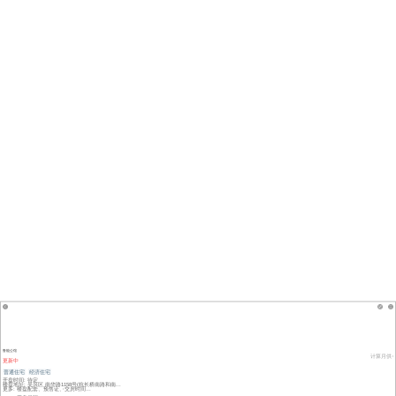
鲁能公馆
计算月供
更新中
普通住宅
经济住宅
开盘时间: 待定
楼盘地址: 吴兴区 南华路1158号(杭长桥南路和南...
更多: 楼盘配套、预售证、交房时间…