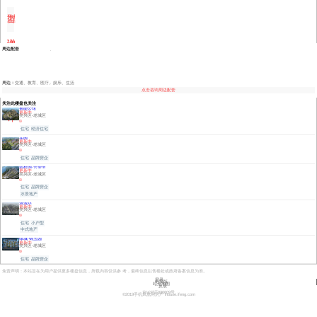
型
咨
详
询
周边配套
情
户
周边：
交通、教育、医疗、娱乐、生活
点击咨询周边配套
型
关注此楼盘也关注
鲁能公馆
更新中
详
吴兴区-老城区
住宅
经济住宅
莲园
情
更新中
吴兴区-老城区
住宅
品牌房企
碧桂园·云望里
更新中
吴兴区-老城区
住宅
品牌房企
水景地产
清源坊
更新中
吴兴区-老城区
住宅
小户型
中式地产
绿城·锦玉园
更新中
吴兴区-老城区
住宅
品牌房企
免责声明：本站旨在为用户提供更多楼盘信息，所载内容仅供参 考，最终信息以售楼处或政府备案信息为准。
登录
电脑版
站点地图
反馈
京ICP证030609号
©️2019手机凤凰网房产 ihouse.ifeng.com