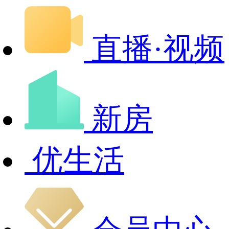
直播·视频
新房
优生活