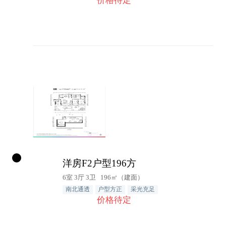
价格待定
洋房F2户型196方
6室 3厅 3卫 196㎡（建面）
南北通透
户型方正
采光充足
价格待定