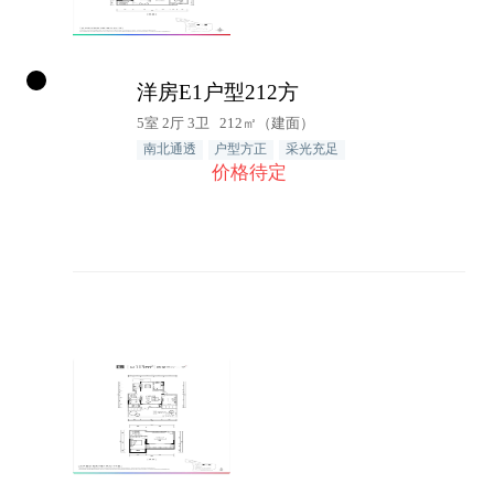
洋房E1户型212方
5室 2厅 3卫 212㎡（建面）
南北通透
户型方正
采光充足
价格待定