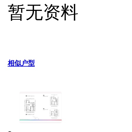
暂无资料
相似户型