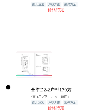
南北通透
户型方正
采光充足
价格待定
叠墅D2-2户型170方
5室 4厅 2卫 170㎡（建面）
南北通透
户型方正
采光充足
价格待定