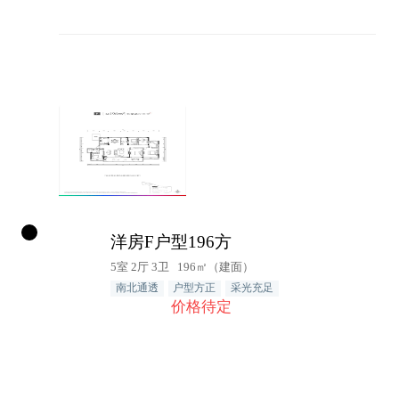
洋房F户型196方
5室 2厅 3卫 196㎡（建面）
南北通透
户型方正
采光充足
价格待定