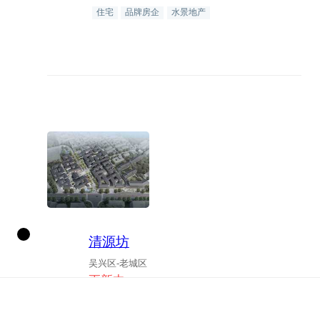
住宅
品牌房企
水景地产
清源坊
吴兴区-老城区
更新中