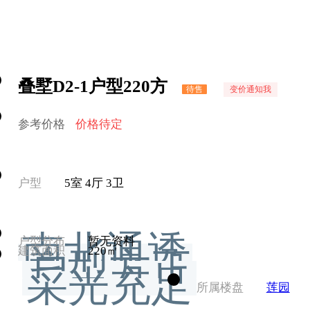
叠墅D2-1户型220方
待售
变价通知我
参考价格
价格待定
户型
5室 4厅 3卫
南北通透
户型分布
暂无资料
建筑面积
220㎡
户型方正
采光充足
所属楼盘
莲园