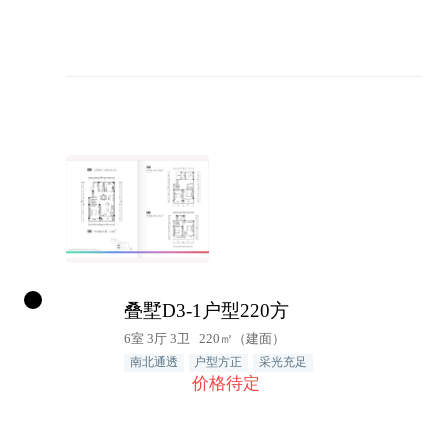
叠墅D3-1户型220方
6室 3厅 3卫 220㎡（建面）
南北通透
户型方正
采光充足
价格待定