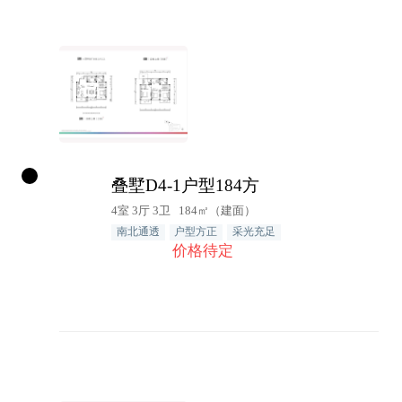
叠墅D4-1户型184方
4室 3厅 3卫 184㎡（建面）
南北通透
户型方正
采光充足
价格待定