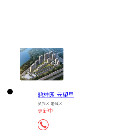
碧桂园·云望里
吴兴区-老城区
更新中