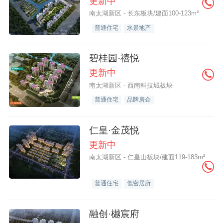
更新中
南太湖新区 - 长东板块/建面100-123m²
普通住宅
水景地产
碧桂园·禧悦
更新中
南太湖新区 - 西南科技城板块
普通住宅
品牌房企
仁皇·金茂悦
更新中
南太湖新区 - 仁皇山板块/建面119-183m²
普通住宅
低密居所
融创·樾宸府